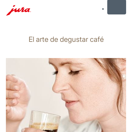
MENU
Saltar
a
El arte de degustar café
el
contenido
Saltar
a
la
búsqueda