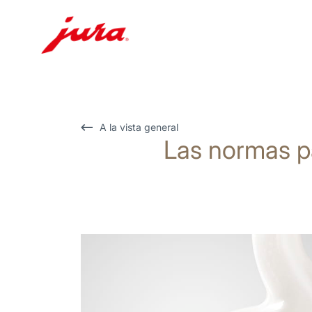
Saltar
a
el
contenido
A la vista general
Las normas p
Saltar
a
la
búsqueda