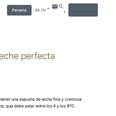
MENU
Panamá
-
ES
EN
eche perfecta
btener una espuma de leche fina y cremosa
he, que debe estar entre los 4 y los 8ºC.