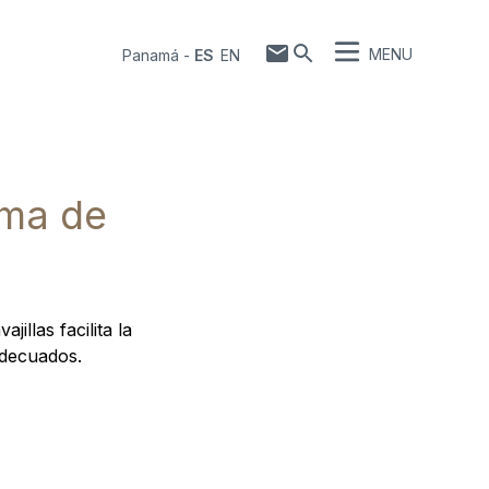
MENU
Panamá
-
ES
EN
ema de
illas facilita la
adecuados.