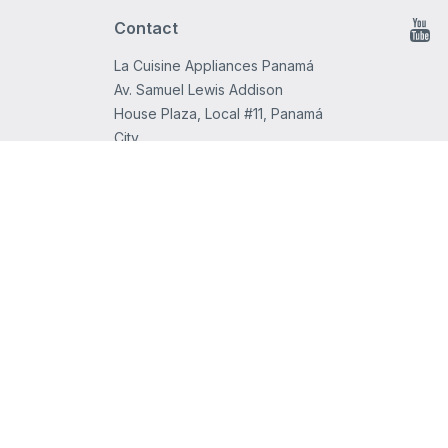
Contact
You
La Cuisine Appliances Panamá
Av. Samuel Lewis Addison
House Plaza, Local #11, Panamá
City.
PANAMA
Teléfono
+507 265.2546
infopanama@lacuisineappliances.com
» Línea de asistencia telefónica y
servicio al cliente
Copyright © 2026