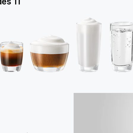
des
11