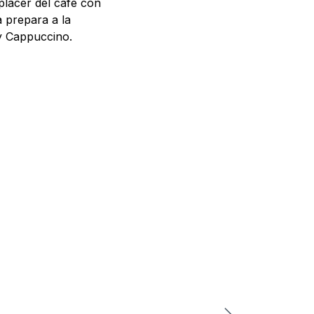
placer del café con
a prepara a la
sy Cappuccino.