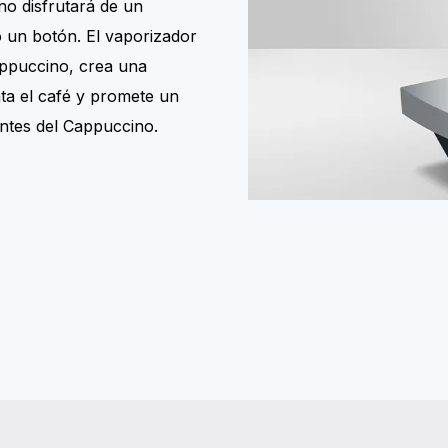
o disfrutará de un
 un botón. El vaporizador
appuccino, crea una
a el café y promete un
antes del Cappuccino.