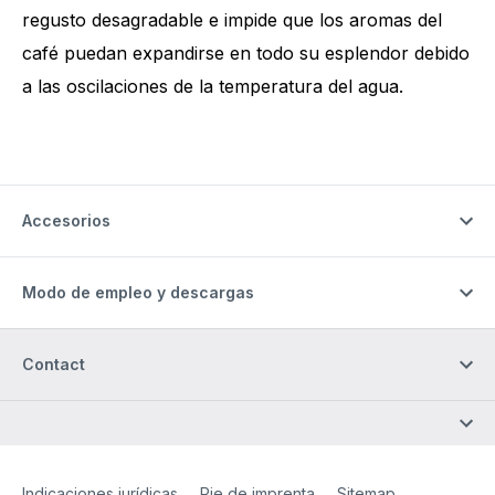
regusto desagradable e impide que los aromas del
café puedan expandirse en todo su esplendor debido
a las oscilaciones de la temperatura del agua.
Accesorios
Modo de empleo y descargas
Contact
Site Web
[Website information]
Indicaciones jurídicas
Pie de imprenta
Sitemap