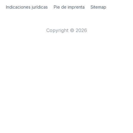
Site Web
[Website information]
Indicaciones jurídicas
Pie de imprenta
Sitemap
Copyright © 2026