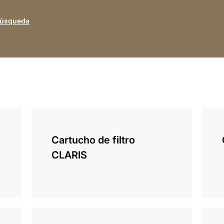
búsqueda
más
más
información
infor
Cartucho de filtro
CLARIS
más
más