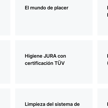
información
infor
El mundo de placer
más
más
información
infor
Higiene JURA con
certificación TÜV
más
más
información
infor
Limpieza del sistema de