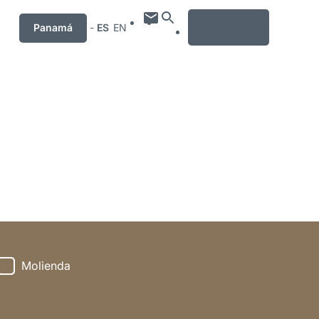
MENU
Panamá
-
ES
EN
Molienda