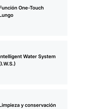
mación
Función One-Touch
Lungo
mación
Intelligent Water System
(I.W.S.)
mación
Limpieza y conservación