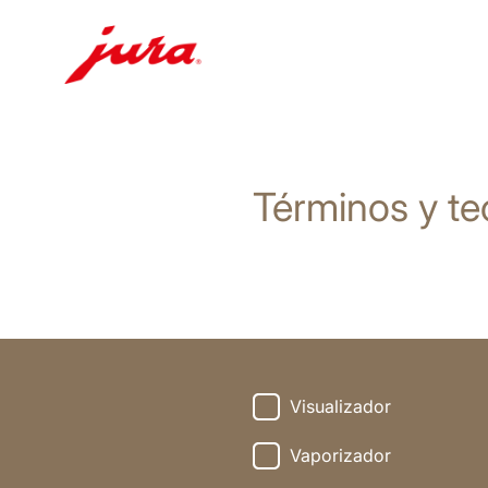
Saltar
a
el
Términos y te
contenido
Saltar
a
la
búsqueda
Visualizador
Vaporizador