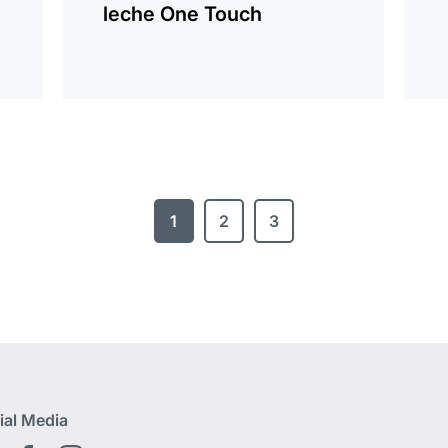
leche One Touch
1
2
3
ial Media