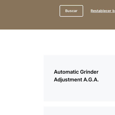
Restablecer 
más
información
Automatic Grinder
Adjustment A.G.A.
más