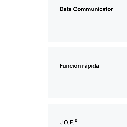
información
Data Communicator
más
información
Función rápida
más
información
®
J.O.E.